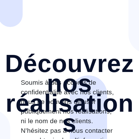
Découvrez
nos
Soumis à des accords de
confidentialité avec nos clients,
réalisation
nous ne pouvons diffuser
publiquement nos réalisations,
s
ni le nom de nos clients.
N’hésitez pas à nous contacter